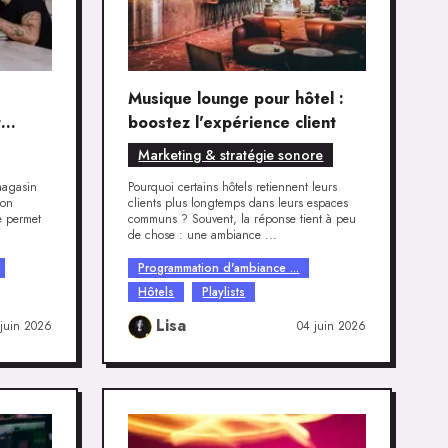
Musique lounge pour hôtel :
t
boostez l'expérience client
Marketing & stratégie sonore
magasin
Pourquoi certains hôtels retiennent leurs
son
clients plus longtemps dans leurs espaces
e permet
communs ? Souvent, la réponse tient à peu
de chose : une ambiance ...
Programmation d'ambiance ...
Hôtels
Playlists
Lisa
juin 2026
04 juin 2026