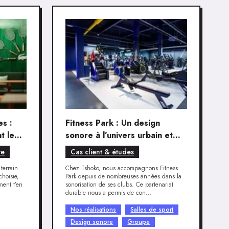
s :
Fitness Park : Un design
t le
sonore à l’univers urbain et
ent
puissant pour ses salles de
re
Cas client & études
sport
 terrain
Chez Tshoko, nous accompagnons Fitness
choisie,
Park depuis de nombreuses années dans la
ment t’en
sonorisation de ses clubs. Ce partenariat
durable nous a permis de con...
Nos réalisations
Salles de sport
Design sonore
Groupe