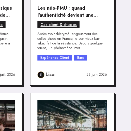
usique
Les néo-PMU : quand
 de
l'authenticité devient une
expérience
re
Cas client & études
 forme
Après avoir décrypté l'engouement des
gasin,
coffee shops en France, le bon vieux bar-
pelle à
tabac fait de la résistance. Depuis quelque
temps, un phénomène inter...
Expérience Client
Bars
Lisa
juil. 2026
23 juin 2026