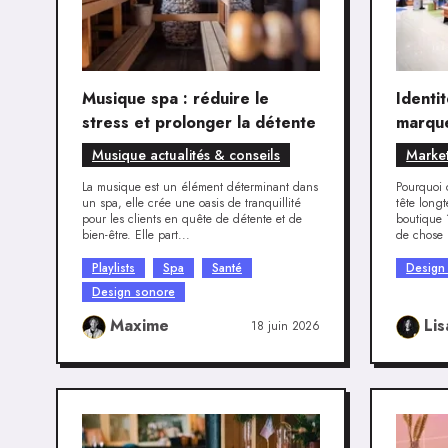
Musique spa : réduire le
Identi
stress et prolonger la détente
marque
différ
Musique actualités & conseils
Market
La musique est un élément déterminant dans
Pourquoi 
un spa, elle crée une oasis de tranquillité
tête longt
pour les clients en quête de détente et de
boutique 
bien-être. Elle part...
de chose 
Playlists
Spa
Santé
Design
Design sonore
Maxime
Lis
18 juin 2026