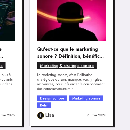
e
Qu'est-ce que le marketing
sonore ? Définition, bénéfices
et mise en œuvre pour les
re
Marketing & stratégie sonore
professionnels
e plus à
Le marketing sonore, c'est l'utilisation
rcutants.
stratégique du son, musique, voix, jingles,
eur dans
ambiances, pour influencer le comportement
des consommateurs et r...
Design sonore
Marketing sonore
Retail
Lisa
 mai 2026
21 mai 2026