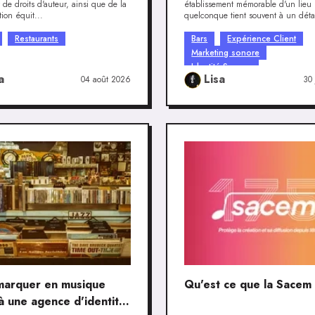
r de droits d'auteur, ainsi que de la
établissement mémorable d'un lieu
ion équit...
quelconque tient souvent à un détail
Restaurants
Bars
Expérience Client
Marketing sonore
Identité Sonore
a
Lisa
04 août 2026
30 
marquer en musique
Qu'est ce que la Sacem
à une agence d'identité