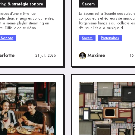
e
ing & stratégie sonore
Sacem
tiques d'une même rue
La Sacem est la Société des auteur
te, deux enseignes concurrentes,
compositeurs et éditeurs de musiqu
nt la même playlist streaming en
l'organisme français qui collecte les
e. Difficile de se déma...
d'auteur liés à la musique d...
é Sonore
Sacem
Partenaires
arlotte
Maxime
21 juil. 2026
16 