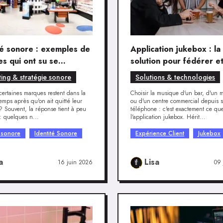
té sonore : exemples de
Application jukebox : la
s qui ont su se
solution pour fédérer e
encier
surprendre ses clients
ing & stratégie sonore
Solutions & technologies
certaines marques restent dans la
Choisir la musique d'un bar, d'un 
emps après qu'on ait quitté leur
ou d'un centre commercial depuis 
? Souvent, la réponse tient à peu
téléphone : c'est exactement ce qu
: quelques n...
l'application jukebox. Hérit...
 sonore
Identité Sonore
Expérience Client
Jukebox
a
Lisa
16 juin 2026
09 