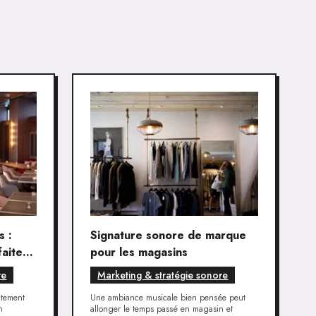
s :
Signature sonore de marque
faite
pour les magasins
nce
re
Marketing & stratégie sonore
atement
Une ambiance musicale bien pensée peut
n
allonger le temps passé en magasin et