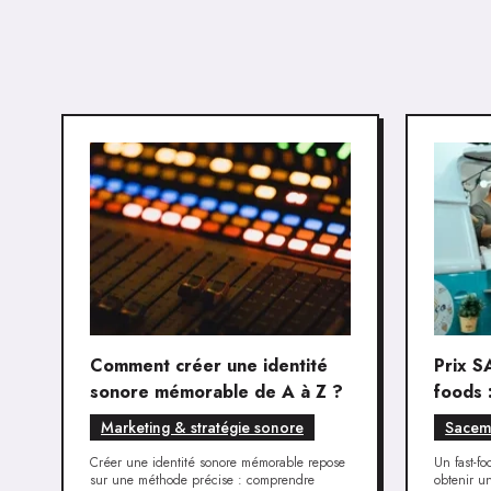
Comment créer une identité
Prix S
sonore mémorable de A à Z ?
foods 
musiq
Marketing & stratégie sonore
Sace
Créer une identité sonore mémorable repose
Un fast-fo
sur une méthode précise : comprendre
obtenir u