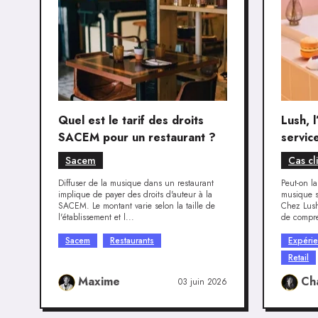
Quel est le tarif des droits
Lush, 
SACEM pour un restaurant ?
servic
marqu
Sacem
Cas cl
Diffuser de la musique dans un restaurant
Peut-on l
implique de payer des droits d'auteur à la
musique s
SACEM. Le montant varie selon la taille de
Chez Lush
l'établissement et l...
de compre
Sacem
Restaurants
Expérie
Retail
Maxime
Ch
03 juin 2026