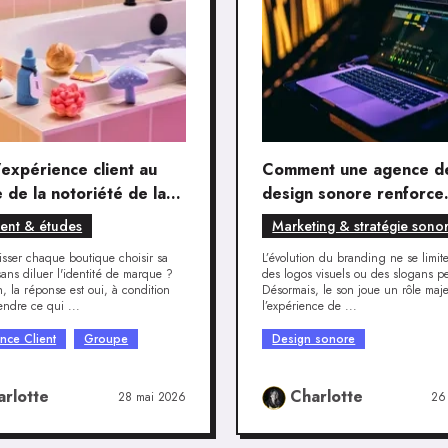
l’expérience client au
Comment une agence d
e de la notoriété de la
design sonore renforce
e
l’identité de marque et
ient & études
Marketing & stratégie sono
l’expérience client
aisser chaque boutique choisir sa
L’évolution du branding ne se limit
ans diluer l'identité de marque ?
des logos visuels ou des slogans pe
, la réponse est oui, à condition
Désormais, le son joue un rôle maj
ndre ce qui ...
l’expérience de ...
nce Client
Groupe
Design sonore
arlotte
Charlotte
28 mai 2026
26