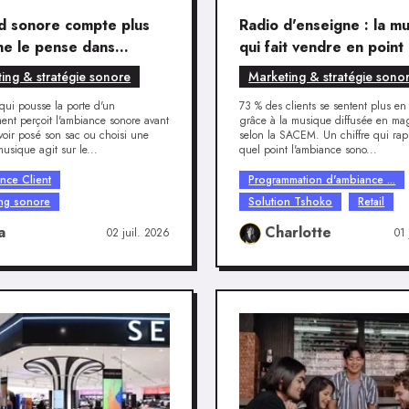
d sonore compte plus
Radio d'enseigne : la m
ne le pense dans
qui fait vendre en point
rience client
vente
ing & stratégie sonore
Marketing & stratégie sono
 qui pousse la porte d'un
73 % des clients se sentent plus en
ment perçoit l'ambiance sonore avant
grâce à la musique diffusée en ma
oir posé son sac ou choisi une
selon la SACEM. Un chiffre qui rap
musique agit sur le...
quel point l'ambiance sono...
nce Client
Programmation d'ambiance ...
ing sonore
Solution Tshoko
Retail
a
Charlotte
02 juil. 2026
01 