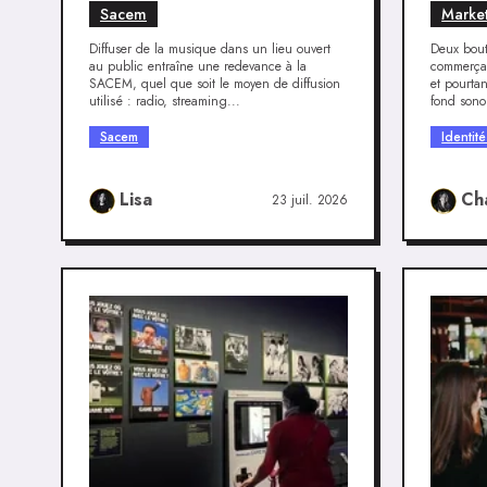
légalement ?
sonor
Sacem
Market
Diffuser de la musique dans un lieu ouvert
Deux bou
au public entraîne une redevance à la
commerçan
SACEM, quel que soit le moyen de diffusion
et pourta
utilisé : radio, streaming...
fond sonor
Sacem
Identit
Lisa
Ch
23 juil. 2026