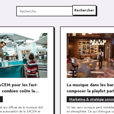
Rechercher
ACEM pour les fast-
La musique dans les bar
: combien coûte la
composer la playlist par
ue ?
selon l'heure et l'ambia
m
Marketing & stratégie sono
od qui diffuse de la musique doit
Un bar sans musique perd immédi
ne autorisation de la SACEM et
en atmosphère. Ce qui distingue u