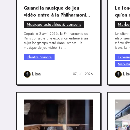
Quand la musique de jeu
Le fon
vidéo entre à la Philharmonie
qu'on 
de Paris
l'expé
Musique actualités & conseils
Market
Depuis le 2 avril 2026, la Philharmonie de
Un client
Paris consacre une exposition entière à un
établisse
sujet longtemps resté dans l'ombre : la
même d'av
musique de jeu vidéo. Ba...
table. La 
Identité Sonore
Expérie
Market
Lisa
Lis
07 juil. 2026