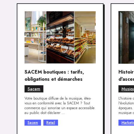
SACEM boutiques : tarifs,
Histoi
obligations et démarches
d'ascen
pratiqu
Sacem
Musiqu
Votre boutique diffuse de la musique, êtes-
L'histoire
vous en conformité avec la SACEM ? Tout
l'évolutio
commerce qui sonorise un espace accessible
époques. 
au public doit déclarer ...
musique d
Sacem
Retail
Market