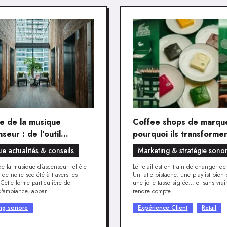
re de la musique
Coffee shops de marque
seur : de l'outil
pourquoi ils transformen
e à l'icône culturelle
retail et l’expérience cli
e actualités & conseils
Marketing & stratégie sono
 de la musique d'ascenseur reflète
Le retail est en train de changer de
n de notre société à travers les
Un latte pistache, une playlist bien 
Cette forme particulière de
une jolie tasse siglée… et sans vrai
'ambiance, appar...
rendre compte...
ing sonore
Expérience Client
Retail