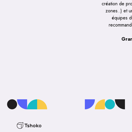
création de pr
zones..) et u
équipes d
recommande
Gran