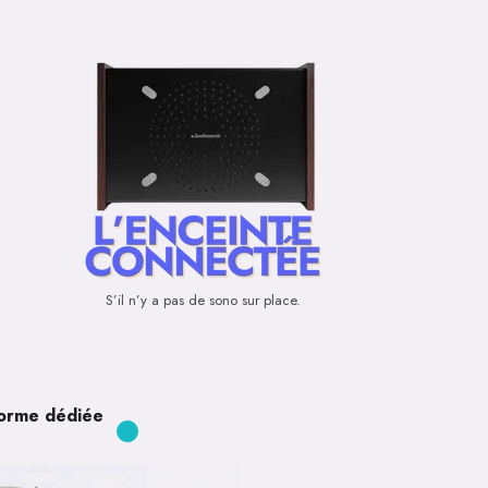
S’il n’y a pas de sono sur place.
forme dédiée