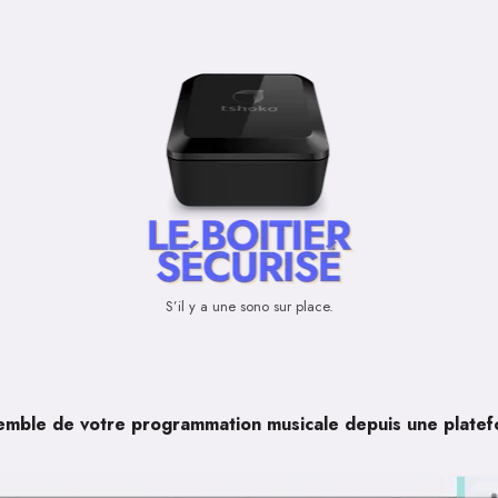
S’il y a une sono sur place.
emble de votre programmation musicale depuis une plate