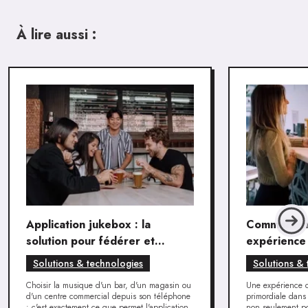
À lire aussi :
Application jukebox : la
Comment cr
solution pour fédérer et
expérience 
surprendre ses clients
de vente à 
Solutions & technologies
Solutions & 
Choisir la musique d'un bar, d'un magasin ou
Une expérience cl
d'un centre commercial depuis son téléphone
primordiale dans
: c'est exactement ce que permet l'application
non seulement pou