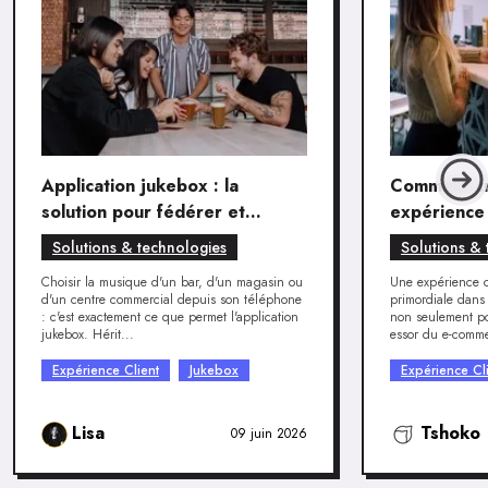
Application jukebox : la
Comment cr
solution pour fédérer et
expérience 
surprendre ses clients
de vente à 
Solutions & technologies
Solutions & 
Choisir la musique d'un bar, d'un magasin ou
Une expérience cl
d'un centre commercial depuis son téléphone
primordiale dans
: c'est exactement ce que permet l'application
non seulement pou
jukebox. Hérit...
essor du e-comme
Expérience Client
Jukebox
Expérience Cl
Lisa
Tshoko
09 juin 2026