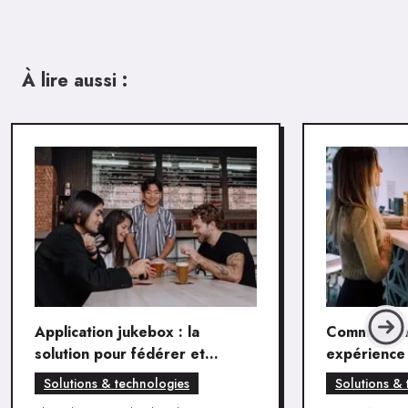
À lire aussi :
Application jukebox : la
Comment cr
solution pour fédérer et
expérience 
surprendre ses clients
de vente à 
Solutions & technologies
Solutions & 