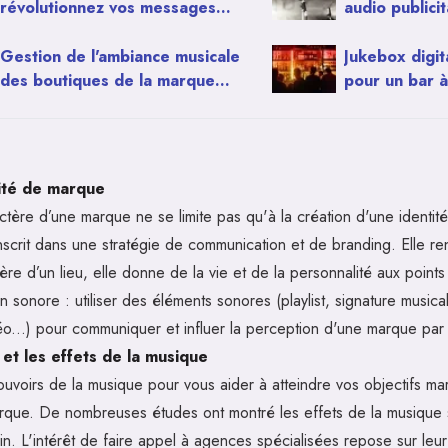
révolutionnez vos messages
audio publicit
audio pour Noël
Gestion de l'ambiance musicale
Jukebox digit
des boutiques de la marque
pour un bar à
Lush
tité de marque
ctère d’une marque ne se limite pas qu'à la création d'une identit
inscrit dans une stratégie de communication et de branding. Elle ren
re d’un lieu, elle donne de la vie et de la personnalité aux points
 sonore : utiliser des éléments sonores (playlist, signature musical
déo...) pour communiquer et influer la perception d'une marque pa
et les effets de la musique
ouvoirs de la musique pour vous aider à atteindre vos objectifs ma
arque. De nombreuses études ont montré les effets de la musique 
. L'intérêt de faire appel à agences spécialisées repose sur leur 