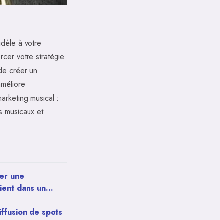
idèle à votre
rcer votre stratégie
de créer un
améliore
arketing musical :
ts musicaux et
er une
ient dans un
e à Paris ?
iffusion de spots