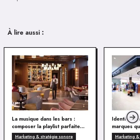
À lire aussi :
La musique dans les bars :
Identité so
composer la playlist parfaite
marques qui
selon l'heure et l'ambiance
différencie
Marketing & stratégie sonore
Marketing & 