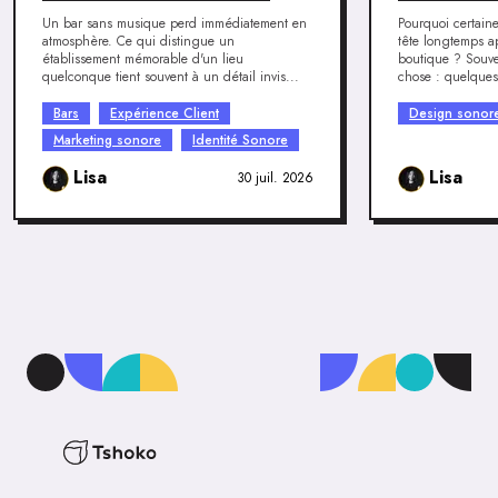
Un bar sans musique perd immédiatement en
Pourquoi certain
atmosphère. Ce qui distingue un
tête longtemps ap
établissement mémorable d'un lieu
boutique ? Souve
quelconque tient souvent à un détail invis...
chose : quelques
Bars
Expérience Client
Design sonor
Marketing sonore
Identité Sonore
Lisa
Lisa
30 juil. 2026